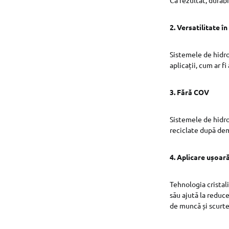
2.
Versatilitate în 
Sistemele de hidro
aplicații, cum ar fi
3.
Fără COV
Sistemele de hidro
reciclate după de
4. Aplicare ușoar
Tehnologia cristali
său ajută la reduc
de muncă și scurt