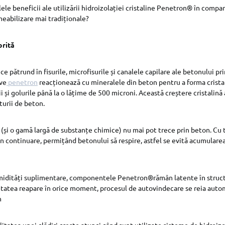
ele beneficii ale utilizării hidroizolației cristaline Penetron® în compar
abilizare mai tradiționale?
orită
e pătrund în fisurile, microfisurile și canalele capilare ale betonului p
ive
penetron
reacționează cu mineralele din beton pentru a forma cristal
ii și golurile până la o lățime de 500 microni. Această creștere cristalină 
urii de beton.
(și o gamă largă de substanțe chimice) nu mai pot trece prin beton. Cu 
în continuare, permițând betonului să respire, astfel se evită acumularea
midități suplimentare, componentele Penetron®rămân latente în structu
itatea reapare în orice moment, procesul de autovindecare se reia auto
n
litatea unei clădiri crește atunci când sunt utilizate sisteme de hidroizol