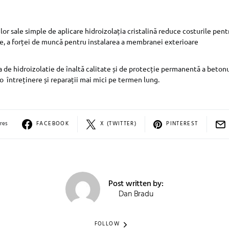
lor sale simple de aplicare hidroizolația cristalină reduce costurile pe
e, a forței de muncă pentru instalarea a membranei exterioare
de hidroizolatie de înaltă calitate și de protecție permanentă a betonu
 o întreținere și reparații mai mici pe termen lung.
res
FACEBOOK
X (TWITTER)
PINTEREST
Post written by:
Dan Bradu
FOLLOW