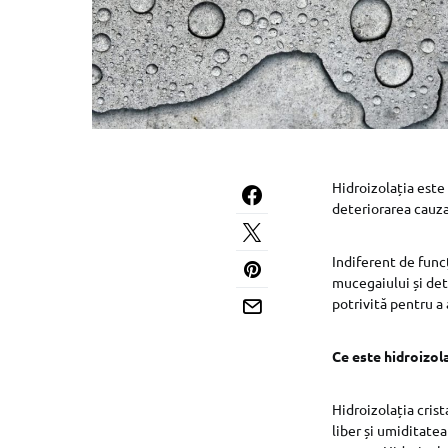
Hidroizolația este
deteriorarea cauzat
Indiferent de funcț
mucegaiului și det
potrivită pentru a
Ce este hidroizola
Hidroizolația crist
liber și umiditatea