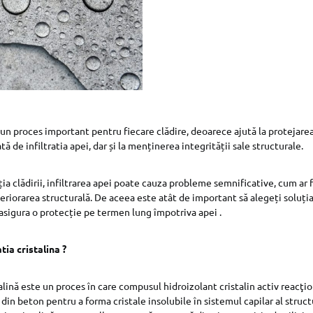
 un proces important pentru fiecare clădire, deoarece ajută la protejare
ă de infiltratia apei, dar și la menținerea integrității sale structurale.
ia clădirii, infiltrarea apei poate cauza probleme semnificative, cum ar 
eriorarea structurală. De aceea este atât de important să alegeți soluția
 asigura o protecție pe termen lung împotriva apei .
tia cristalina ?
alină este un proces în care compusul hidroizolant cristalin activ reacţi
 din beton pentru a forma cristale insolubile în sistemul capilar al struc