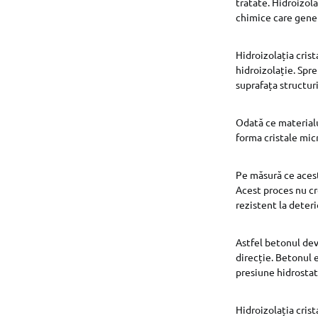
tratate. Hidroizola
chimice care genere
Hidroizolația crist
hidroizolație. Spr
suprafața structuri
Odată ce materialu
forma cristale micr
Pe măsură ce acest
Acest proces nu cr
rezistent la deteri
Astfel betonul dev
direcție. Betonul 
presiune hidrostati
Hidroizolația crist