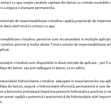
 contact cu apa, umple canalele capilare din beton cu cristale insolubile
u a asigura o etanșare permanentă.
materiale de impermeabilizare cristaline capătă proprietăți de imperme
re dată când intră în contact cu apa.
meabilizare cristalina penetron sunt recomandate in multiple aplicații,
, tuneluri, piscine și multe altele. Fiind o soluție de impermeabilizare p
plicat.
izolație cristalină sunt disponibile în două metode de aplicare – pot fi a
fața din beton sau prin adăugare în beton, ca un aditiv.
materialele hidroizolante cristaline adaugate în masa betonului sau apl
fața din beton, asigură o hidroizolație eficientă, permanentă si usor de
e a betonului protejează împotriva presiunii hidrostatice pozitive și neg
on armat capătă o puternică caracteristică de hidroizolație atât împotriv
n.