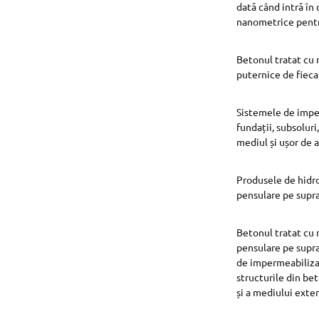
dată când intră în
nanometrice pentr
Betonul tratat cu 
puternice de fieca
Sistemele de imper
fundații, subsoluri
mediul și ușor de a
Produsele de hidro
pensulare pe supra
Betonul tratat cu 
pensulare pe supra
de impermeabilizar
structurile din bet
și a mediului exter