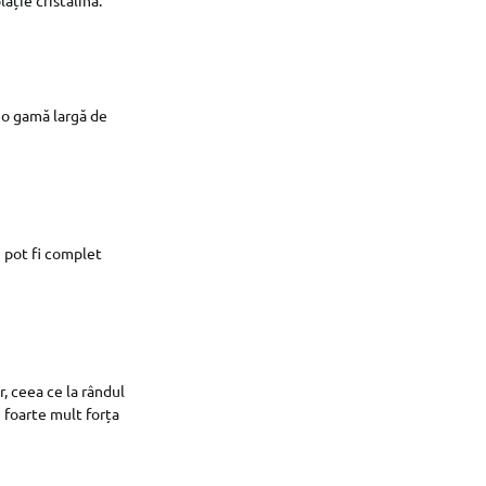
u o gamă largă de
i pot fi complet
, ceea ce la rândul
 foarte mult forța