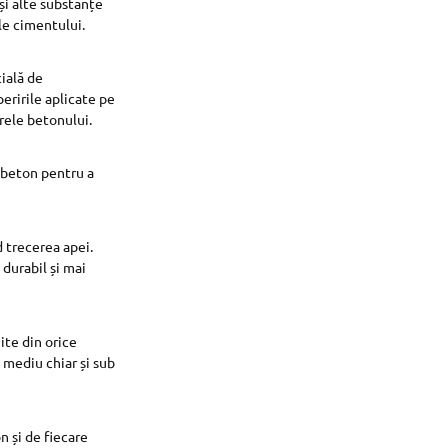
și alte substanțe
ale cimentului.
cială de
eririle aplicate pe
arele betonului.
 beton pentru a
d trecerea apei.
durabil și mai
ite din orice
 mediu chiar și sub
n și de fiecare