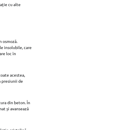
ație cu alte
rin osmoză.
e insolubile, care
are loc în
toate acestea,
 presiunii de
ra din beton. În
mat și avansează
ație cristalină.