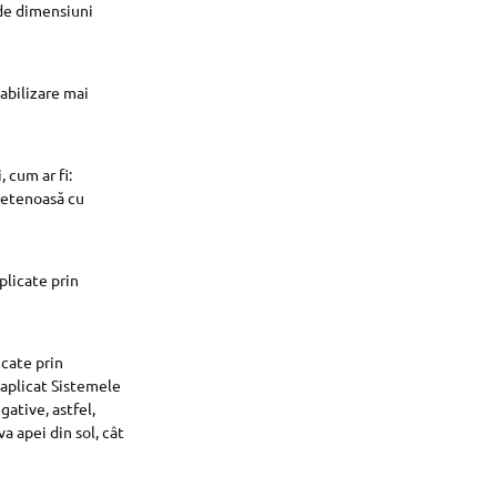
 de dimensiuni
abilizare mai
 cum ar fi:
rietenoasă cu
plicate prin
icate prin
 aplicat Sistemele
ative, astfel,
a apei din sol, cât