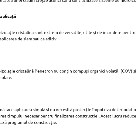
aplicații
izolație cristalină sunt extrem de versatile, utile și de încredere pentr
 aplicarea de șlam sau ca aditiv.
izolație cristalină Penetron nu conțin compuși organici volatili (COV) ș
molare.
ă
nă face aplicarea simplă și nu necesită protecție împotriva deteriorărilor
erea timpului necesar pentru finalizarea construcției. Acest lucru reduce
ează programul de construcție.