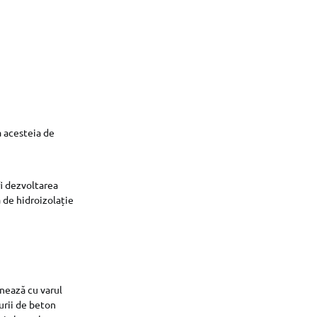
a acesteia de
fi dezvoltarea
 de hidroizolație
onează cu varul
turii de beton