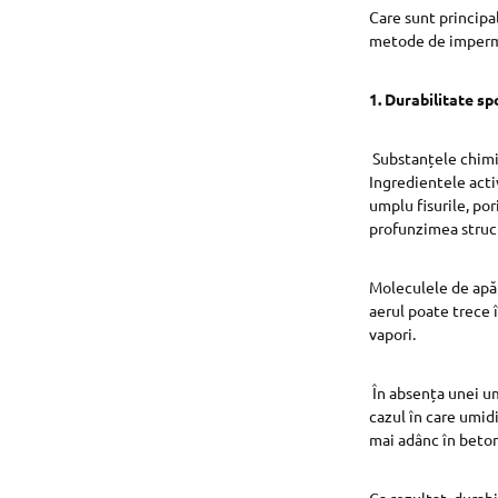
Care sunt principal
metode de imperme
1. Durabilitate sp
Substanțele chimic
Ingredientele act
umplu fisurile, por
profunzimea struct
Moleculele de apă 
aerul poate trece 
vapori.
În absența unei u
cazul în care umid
mai adânc în beto
Ca rezultat, durabi