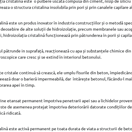
ția cristalină este o pulbere uscată compusă din ciment, nisip de siliciu 
aza o structura cristalina insolubila prin pori și prin canalele capilare 
alină este un produs inovator în industria construcțiilor și o metodă spe
e deosebire de alte soluții de hidroizolație, precum membranele sau acop
i, hidroizolația cristalină funcționează prin pătrunderea în porii și capil
l pătrunde in suprafață, reacționează cu apa și substanțele chimice din
oscopice care cresc și se extind în interiorul betonului.
e cristale continuă să crească, ele umplu fisurile din beton, împiedicân
eează doar o barieră impermeabilă, dar întărește betonul, făcându-l mai 
orarea apei în timp.
ine etansat permanent împotriva penetrarii apei sau a lichidelor proven
este de asemenea protejat împotriva deteriorării datorate condițiilor de
că ridicată.
alină este activă permanent pe toata durata de viata a structurii de beto