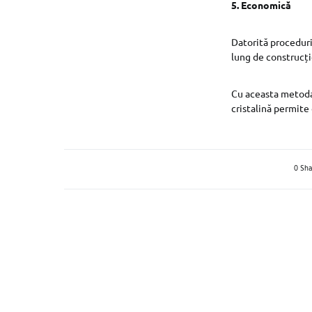
5. Economică
Datorită proceduri
lung de construcți
Cu aceasta metoda 
cristalină permite
0 Sha