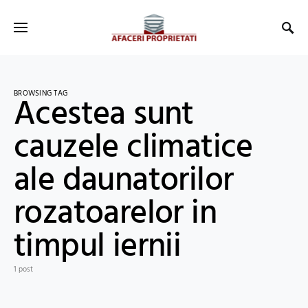
BROWSING TAG
Acestea sunt
cauzele climatice
ale daunatorilor
rozatoarelor in
timpul iernii
1 post