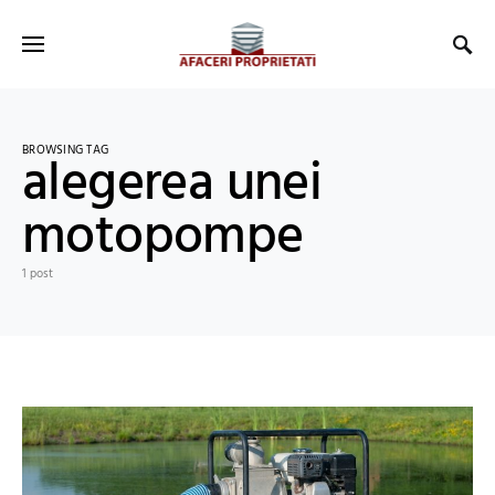
BROWSING TAG
alegerea unei
motopompe
1 post