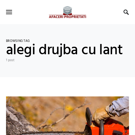
BROWSING TAG
alegi drujba cu lant
1 post