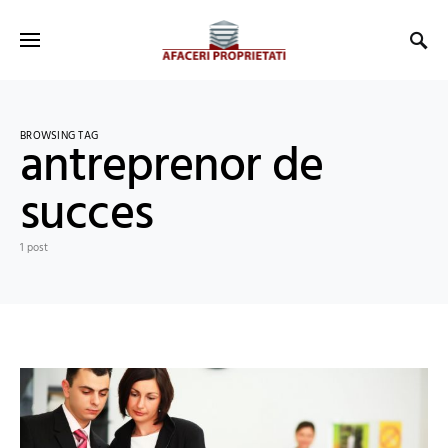
BROWSING TAG
antreprenor de
succes
1 post