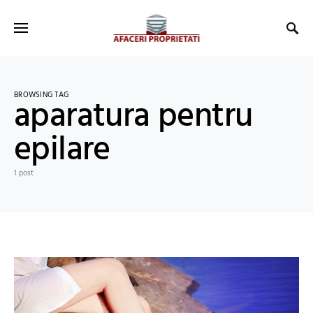
BROWSING TAG
aparatura pentru
epilare
1 post