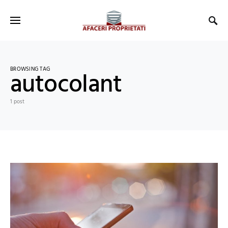
BROWSING TAG
autocolant
1 post