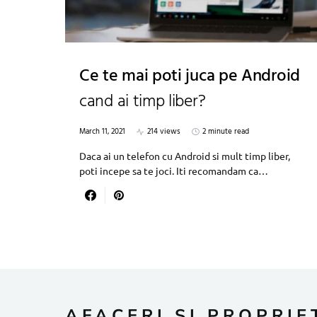
Ce te mai poti juca pe Android
cand ai timp liber?
March 11, 2021
214 views
2 minute read
Daca ai un telefon cu Android si mult timp liber,
poti incepe sa te joci. Iti recomandam ca…
AFACERI SI PROPRIE