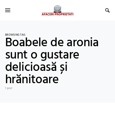
BROWSING TAG
Boabele de aronia
sunt o gustare
delicioasă și
hrănitoare
1 post