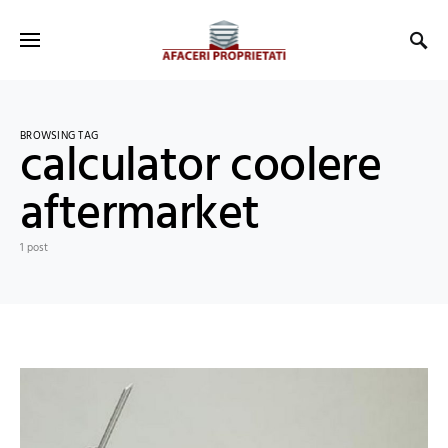
BROWSING TAG
calculator coolere
aftermarket
1 post