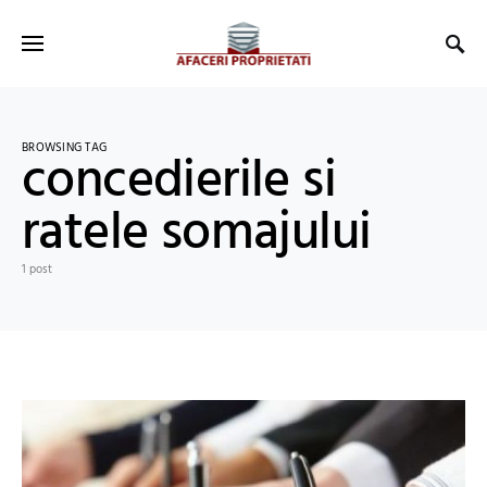
BROWSING TAG
concedierile si
ratele somajului
1 post