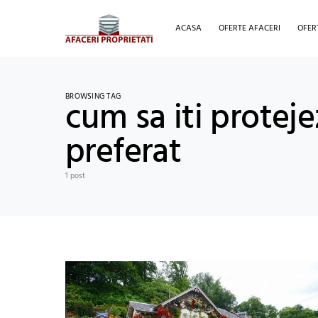
ACASA
OFERTE AFACERI
OFER
BROWSING TAG
cum sa iti proteje
preferat
1 post