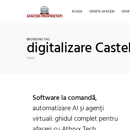
ACASA
OFERTE AFACERI
OFER
BROWSING TAG
digitalizare Cast
1 post
Software la comandă,
automatizare AI și agenți
virtuali: ghidul complet pentru
afaceri cu Athryx Tech