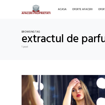
ACASA
OFERTE AFACERI
OFER
BROWSING TAG
extractul de par
1 post