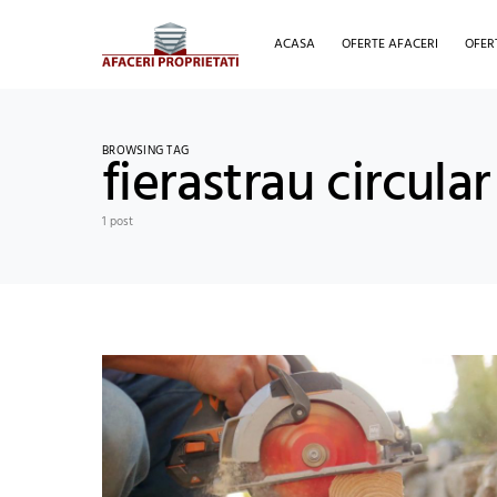
ACASA
OFERTE AFACERI
OFER
BROWSING TAG
fierastrau circula
1 post