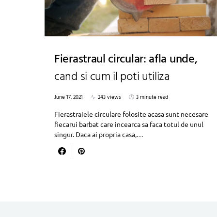
Fierastraul circular: afla unde,
cand si cum il poti utiliza
June 17, 2021
243 views
3 minute read
Fierastraiele circulare folosite acasa sunt necesare
fiecarui barbat care incearca sa faca totul de unul
singur. Daca ai propria casa,…