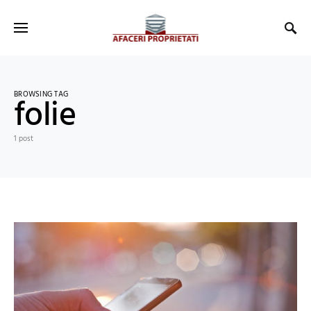
BROWSING TAG
folie
1 post