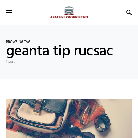
BROWSING TAG
geanta tip rucsac
1 post