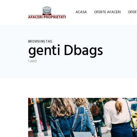
ACASA
OFERTE AFACERI
OFER
BROWSING TAG
genti Dbags
1 post