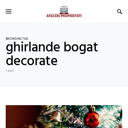
BROWSING TAG
ghirlande bogat
decorate
1 post