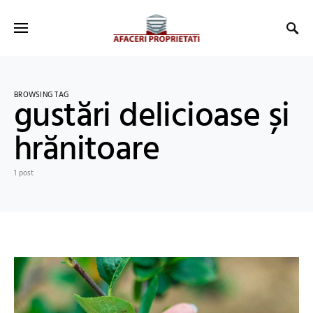
BROWSING TAG
gustări delicioase și
hrănitoare
1 post