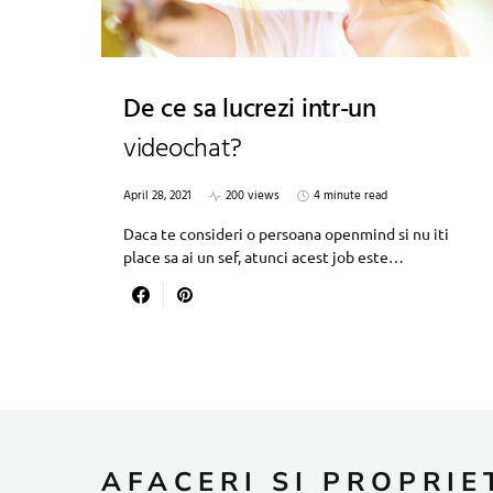
De ce sa lucrezi intr-un
videochat?
April 28, 2021
200 views
4 minute read
Daca te consideri o persoana openmind si nu iti
place sa ai un sef, atunci acest job este…
AFACERI SI PROPRIE