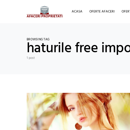
ACASA
OFERTE AFACERI
OFER
BROWSING TAG
haturile free impo
1 post