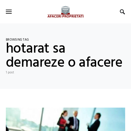
BROWSING TAG
hotarat sa
demareze o afacere
1 post