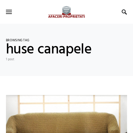
BROWSING TAG
huse canapele
1 post