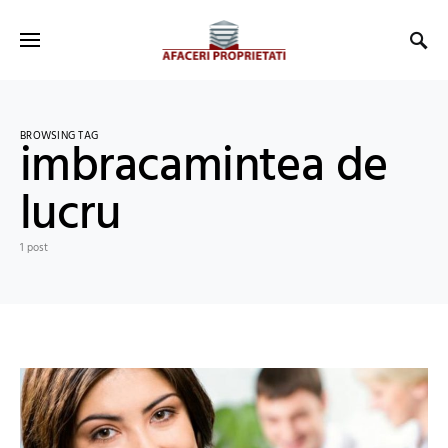
BROWSING TAG
imbracamintea de
lucru
1 post