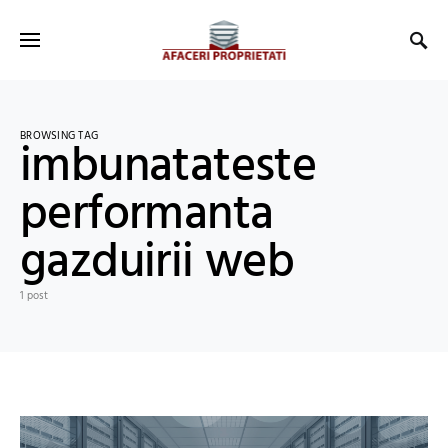
BROWSING TAG
imbunatateste
performanta
gazduirii web
1 post