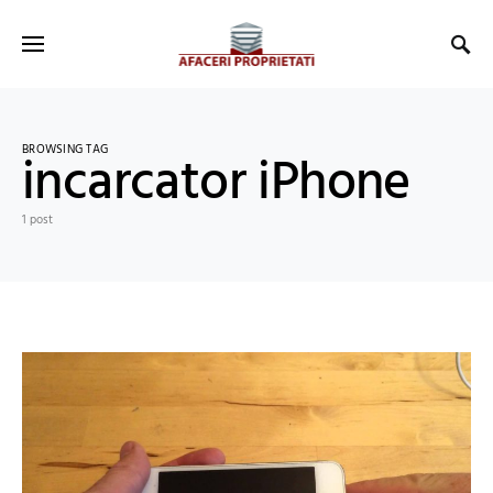
BROWSING TAG
incarcator iPhone
1 post