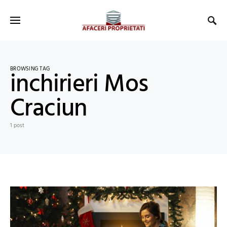
BROWSING TAG
inchirieri Mos
Craciun
1 post