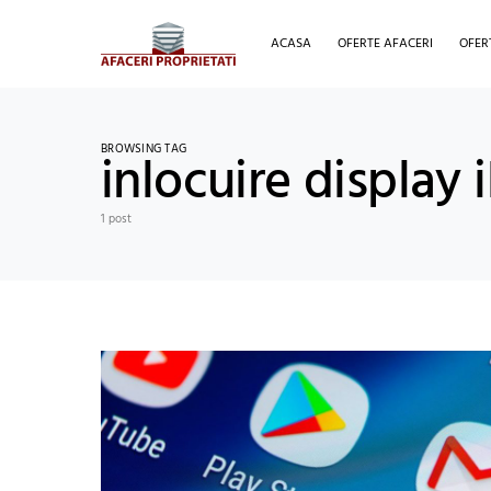
ACASA
OFERTE AFACERI
OFER
BROWSING TAG
inlocuire display
1 post