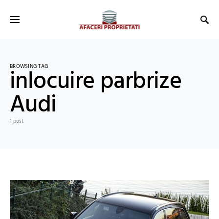
BROWSING TAG
inlocuire parbrize
Audi
1 post