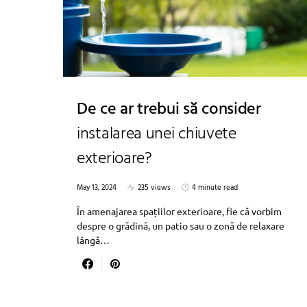
De ce ar trebui să consider
instalarea unei chiuvete
exterioare?
May 13, 2024
235 views
4 minute read
În amenajarea spațiilor exterioare, fie că vorbim
despre o grădină, un patio sau o zonă de relaxare
lângă…