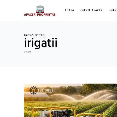
ACASA
OFERTE AFACERI
OFER
BROWSING TAG
irigatii
1 post