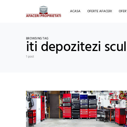
ACASA
OFERTE AFACERI
OFER
BROWSING TAG
iti depozitezi scu
1 post