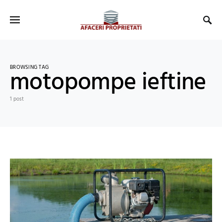
BROWSING TAG
motopompe ieftine
1 post