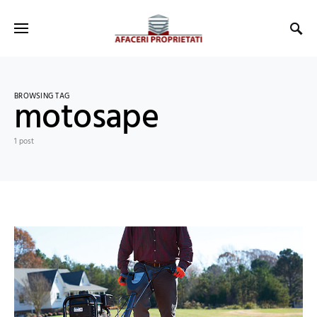
BROWSING TAG
motosape
1 post