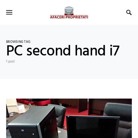
BROWSING TAG
PC second hand i7
1 post