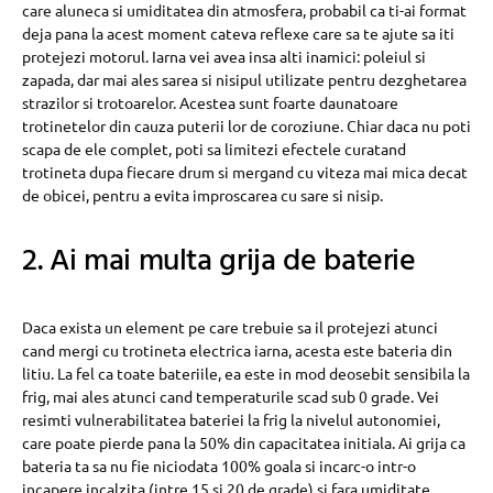
care aluneca si umiditatea din atmosfera, probabil ca ti-ai format
deja pana la acest moment cateva reflexe care sa te ajute sa iti
protejezi motorul. Iarna vei avea insa alti inamici: poleiul si
zapada, dar mai ales sarea si nisipul utilizate pentru dezghetarea
strazilor si trotoarelor. Acestea sunt foarte daunatoare
trotinetelor din cauza puterii lor de coroziune. Chiar daca nu poti
scapa de ele complet, poti sa limitezi efectele curatand
trotineta dupa fiecare drum si mergand cu viteza mai mica decat
de obicei, pentru a evita improscarea cu sare si nisip.
2. Ai mai multa grija de baterie
Daca exista un element pe care trebuie sa il protejezi atunci
cand mergi cu trotineta electrica iarna, acesta este bateria din
litiu. La fel ca toate bateriile, ea este in mod deosebit sensibila la
frig, mai ales atunci cand temperaturile scad sub 0 grade. Vei
resimti vulnerabilitatea bateriei la frig la nivelul autonomiei,
care poate pierde pana la 50% din capacitatea initiala. Ai grija ca
bateria ta sa nu fie niciodata 100% goala si incarc-o intr-o
incapere incalzita (intre 15 si 20 de grade) si fara umiditate.