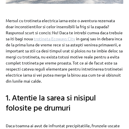
Mersul cu trotineta electrica iarna este o aventura rezervata
doar inconstientilor si celor insensibili la frig si la zapada?
Raspunsul scurt si concis: Nu! Daca te intrebi cumva daca trebuie
sa iti bagi noua
trotineta Ecoways City
in garaj sau in debara inca
de la prima luna de vreme rece si sa astepti venirea primaverii, e
important sa stii ca desi timpul urat si ploios nu te imbie deloc sa
mergi cu trotineta, nu exista totusi motive reale pentru a evita
complet trotineta pe vreme proasta. Tot ce ai de facut este sa
respecti cateva reguli elementare pentru intretinerea trotinetei
electrice iarna si vei putea merge la birou asa cum te-ai obisnuit
din lunile mai calde.
1. Atentie la sarea si nisipul
folosite pe drumuri
Daca toamna ai avut de infruntat precipitatiile, frunzele uscate