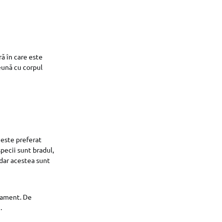
ră în care este
eună cu corpul
, este preferat
specii sunt bradul,
, dar acestea sunt
asament. De
.