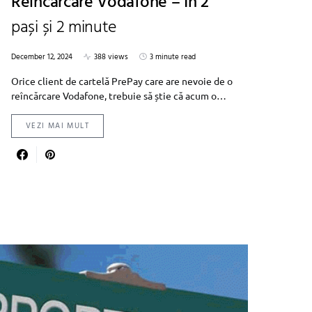
Reîncărcare Vodafone – În 2
pași și 2 minute
December 12, 2024
388 views
3 minute read
Orice client de cartelă PrePay care are nevoie de o
reîncărcare Vodafone, trebuie să știe că acum o…
VEZI MAI MULT