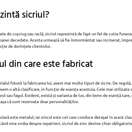
intă sicriul?
e de coșciug sau raclă, sicriul reprezintă de fapt un fel de cutie funera
oanei decedate. Acesta urmează să fie înmormântat sau incinerat, împr
cție de dorințele clientului.
ul din care este fabricat
ialul folosit la fabricarea lui, avem mai multe tipuri de sicrie. De regulă
 avem o altă clasificare, în funcție de esența acestuia. Cele mai utilizate 
arul sau fagul. Evident, există și varianta de lux, din lemn de esență tare
așa că sunt rezervate doar personalităților.
ulară este metalul, iar zincul este cel care conduce detașat în acest cl
ând vine vroba despre repatrieri, sicriul de zinc devine chiar obligatoriu