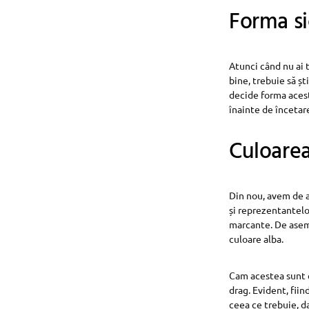
Forma si
Atunci când nu ai t
bine, trebuie să șt
decide forma acest
înainte de încetare
Culoarea 
Din nou, avem de a 
și reprezentantelo
marcante. De aseme
culoare alba.
Cam acestea sunt c
drag. Evident, fii
ceea ce trebuie, da