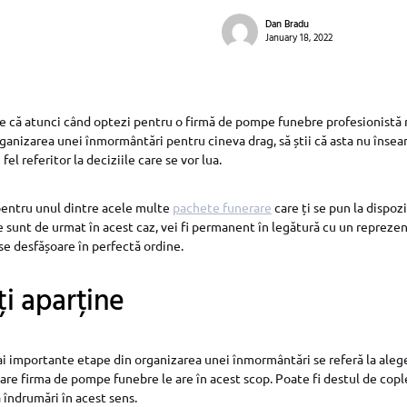
Dan Bradu
January 18, 2022
e că atunci când optezi pentru o firmă de pompe funebre profesionistă n
organizarea unei înmormântări pentru cineva drag, să știi că asta nu însea
fel referitor la deciziile care se vor lua.
pentru unul dintre acele multe
pachete funerare
care ți se pun la dispozi
e sunt de urmat în acest caz, vei fi permanent în legătură cu un reprezen
 se desfășoare în perfectă ordine.
ți aparține
i importante etape din organizarea unei înmormântări se referă la aleg
are firma de pompe funebre le are în acest scop. Poate fi destul de copl
 îndrumări în acest sens.