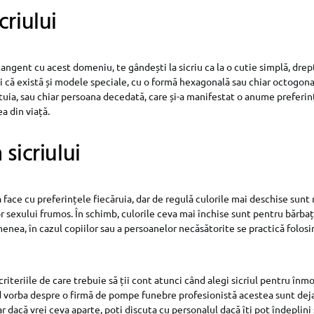
criului
angent cu acest domeniu, te gândești la sicriu ca la o cutie simplă, drep
ii că există și modele speciale, cu o formă hexagonală sau chiar octogonal
uia, sau chiar persoana decedată, care și-a manifestat o anume preferinț
a din viață.
sicriului
face cu preferințele fiecăruia, dar de regulă culorile mai deschise sunt 
r sexului frumos. În schimb, culorile ceva mai închise sunt pentru bărbaț
nea, în cazul copiilor sau a persoanelor necăsătorite se practică folosir
riteriile de care trebuie să ții cont atunci când alegi sicriul pentru în
nd vorba despre o firmă de pompe funebre profesionistă acestea sunt dej
r dacă vrei ceva aparte, poți discuta cu personalul dacă îți pot îndeplini 