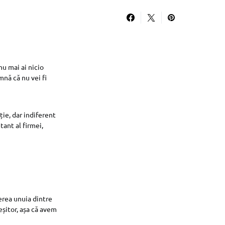
u mai ai nicio
mnă că nu vei fi
ție, dar indiferent
tant al firmei,
erea unuia dintre
eșitor, așa că avem