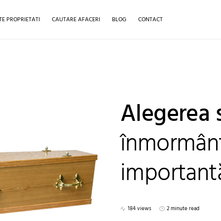
TE PROPRIETATI
CAUTARE AFACERI
BLOG
CONTACT
Alegerea s
înmormânt
importantă
184 views
2 minute read