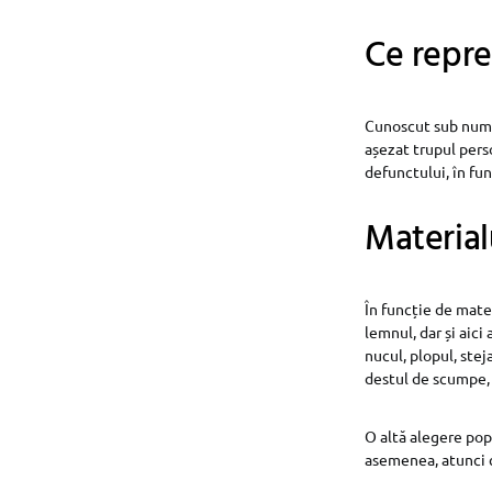
Ce reprez
Cunoscut sub numel
așezat trupul pers
defunctului, în fun
Material
În funcție de mater
lemnul, dar și aici
nucul, plopul, stej
destul de scumpe, 
O altă alegere pop
asemenea, atunci c