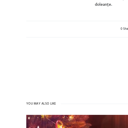
doleanțe.
0 Sha
YOU MAY ALSO LIKE