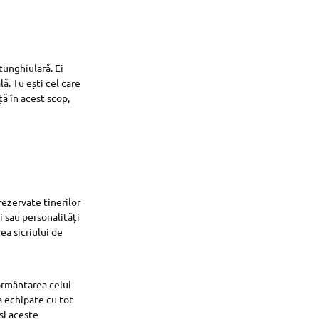
tunghiulară. Ei
ă. Tu ești cel care
ă în acest scop,
rezervate tinerilor
i sau personalități
ea sicriului de
mormântarea celui
a echipate cu tot
și aceste