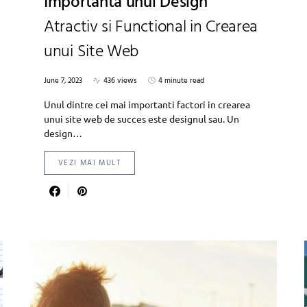
Importanta unui Design
Atractiv si Functional in Crearea
unui Site Web
June 7, 2023
436 views
4 minute read
Unul dintre cei mai importanti factori in crearea
unui site web de succes este designul sau. Un
design…
VEZI MAI MULT