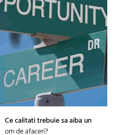
Ce calitati trebuie sa aiba un
om de afaceri?