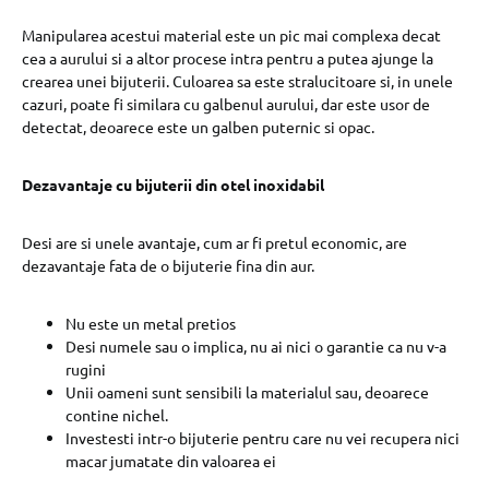
Manipularea acestui material este un pic mai complexa decat
cea a aurului si a altor procese intra pentru a putea ajunge la
crearea unei bijuterii. Culoarea sa este stralucitoare si, in unele
cazuri, poate fi similara cu galbenul aurului, dar este usor de
detectat, deoarece este un galben puternic si opac.
Dezavantaje cu bijuterii din otel inoxidabil
Desi are si unele avantaje, cum ar fi pretul economic, are
dezavantaje fata de o bijuterie fina din aur.
Nu este un metal pretios
Desi numele sau o implica, nu ai nici o garantie ca nu v-a
rugini
Unii oameni sunt sensibili la materialul sau, deoarece
contine nichel.
Investesti intr-o bijuterie pentru care nu vei recupera nici
macar jumatate din valoarea ei