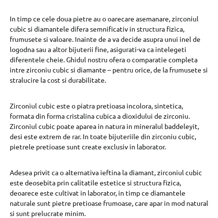
In timp ce cele doua pietre au o oarecare asemanare, zirconiul
cubic si diamantele difera semnificativ in structura fizica,
frumusete si valoare. Inainte de a va decide asupra unui inel de
logodna sau a altor bijuterii fine, asigurati-va ca intelegeti
diferentele cheie. Ghidul nostru ofera o comparatie completa
intre zirconiu cubic si diamante – pentru orice, de la frumusete si
stralucire la cost si durabilitate.
Zirconiul cubic este o piatra pretioasa incolora, sintetica,
formata din forma cristalina cubica a dioxidului de zirconiu.
Zirconiul cubic poate aparea in natura in mineralul baddeleyit,
desi este extrem de rar. In toate bijuteriile din zirconiu cubic,
pietrele pretioase sunt create exclusiv in laborator.
Adesea privit ca o alternativa ieftina la diamant, zirconiul cubic
este deosebita prin calitatile estetice si structura fizica,
deoarece este cultivat in laborator, in timp ce diamantele
naturale sunt pietre pretioase frumoase, care apar in mod natural
si sunt prelucrate minim.