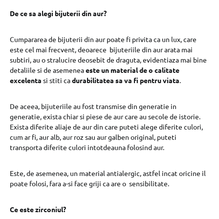
De ce sa alegi bijuterii din aur?
Cumpararea de bijuterii din aur poate fi privita ca un lux, care
este cel mai frecvent, deoarece bijuteriile din aur arata mai
subtiri, au o stralucire deosebit de draguta, evidentiaza mai bine
detaliile si de asemenea
este un material de o calitate
excelenta
si stiti ca
durabilitatea sa va fi pentru viata
.
De aceea, bijuteriile au fost transmise din generatie in
generatie, exista chiar si piese de aur care au secole de istorie.
Exista diferite aliaje de aur din care puteti alege diferite culori,
cum ar fi, aur alb, aur roz sau aur galben original, puteti
transporta diferite culori intotdeauna folosind aur.
Este, de asemenea, un material antialergic, astfel incat oricine il
poate folosi, fara a-si face griji ca are o sensibilitate.
Ce este zirconiul?