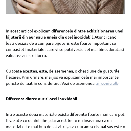
In acest articol explicam
diferentele dintre achizitionarea unei
bijuterii din aur sau a uneia din otel inoxidabil
. Atunci cand
luati decizia de a cumpara bijuterii, este foarte important sa
cunoasteti materialul care vi se potriveste cel mai bine, durata si
valoarea acestui lucru.
Cu toate acestea, este, de asemenea, o chestiune de gusturile
fiecarei. Prin urmare, mai jos va explicam cele mai importante
puncte de luat in considerare. Vezi de asemenea
zirconiu alb
.
Diferenta dintre aur si otel inoxidabil
Intre aceste doua materiale exista diferente foarte mari care pot
fi vazute cu ochiul liber, dar acest lucru nu inseamna ca un
material este mai bun decat altul
,
asa cum am scris mai sus este o