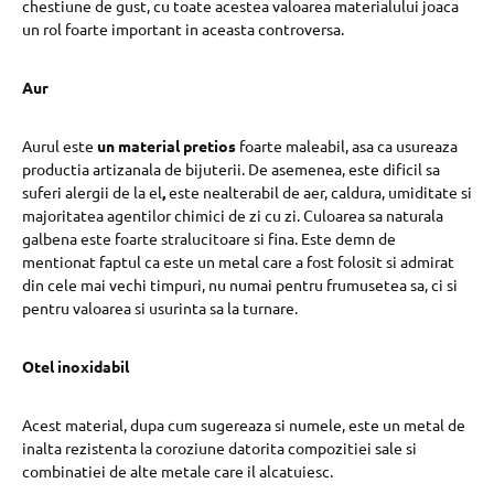
chestiune de gust, cu toate acestea valoarea materialului joaca
un rol foarte important in aceasta controversa.
Aur
Aurul este
un material pretios
foarte maleabil, asa ca usureaza
productia artizanala de bijuterii. De asemenea, este dificil sa
suferi alergii de la el
,
este nealterabil de aer, caldura, umiditate si
majoritatea agentilor chimici de zi cu zi. Culoarea sa naturala
galbena este foarte stralucitoare si fina. Este demn de
mentionat faptul ca este un metal care a fost folosit si admirat
din cele mai vechi timpuri, nu numai pentru frumusetea sa, ci si
pentru valoarea si usurinta sa la turnare.
Otel inoxidabil
Acest material, dupa cum sugereaza si numele, este un metal de
inalta rezistenta la coroziune datorita compozitiei sale si
combinatiei de alte metale care il alcatuiesc.