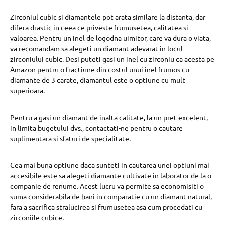
Zirconiul cubic si diamantele pot arata similare la distanta, dar
difera drastic in ceea ce priveste frumusetea, calitatea si
valoarea. Pentru un inel de logodna uimitor, care va dura o viata,
va recomandam sa alegeti un diamant adevarat in locul
zirconiului cubic. Desi puteti gasi un inel cu zirconiu ca acesta pe
Amazon pentru o fractiune din costul unui inel frumos cu
diamante de 3 carate, diamantul este o optiune cu mult
superioara.
Pentru a gasi un diamant de inalta calitate, la un pret excelent,
in limita bugetului dvs., contactati-ne pentru o cautare
suplimentara si sfaturi de specialitate.
Cea mai buna optiune daca sunteti in cautarea unei optiuni mai
accesibile este sa alegeti diamante cultivate in laborator de la o
companie de renume. Acest lucru va permite sa economisiti o
suma considerabila de bani in comparatie cu un diamant natural,
fara a sacrifica stralucirea si frumusetea asa cum procedati cu
zirconiile cubice.