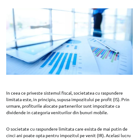
In ceea ce priveste sistemul fiscal, societatea cu raspundere
limitata este, in principiu, supusa impozitului pe profit (IS). Prin
urmare, profiturile alocate partenerilor sunt impozitate ca
dividende in categoria veniturilor din bunuri mobile.
O societate cu raspundere limitata care exista de mai putin de
cinci ani poate opta pentru impozitul pe venit (IR). Acelasi lucru