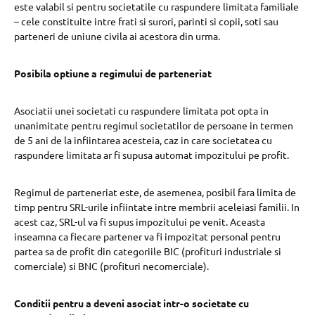
este valabil si pentru societatile cu raspundere limitata familiale
– cele constituite intre frati si surori, parinti si copii, soti sau
parteneri de uniune civila ai acestora din urma.
Posibila optiune a regimului de parteneriat
Asociatii unei societati cu raspundere limitata pot opta in
unanimitate pentru regimul societatilor de persoane in termen
de 5 ani de la infiintarea acesteia, caz in care societatea cu
raspundere limitata ar fi supusa automat impozitului pe profit.
Regimul de parteneriat este, de asemenea, posibil fara limita de
timp pentru SRL-urile infiintate intre membrii aceleiasi familii. In
acest caz, SRL-ul va fi supus impozitului pe venit. Aceasta
inseamna ca fiecare partener va fi impozitat personal pentru
partea sa de profit din categoriile BIC (profituri industriale si
comerciale) si BNC (profituri necomerciale).
Conditii pentru a deveni asociat intr-o societate cu