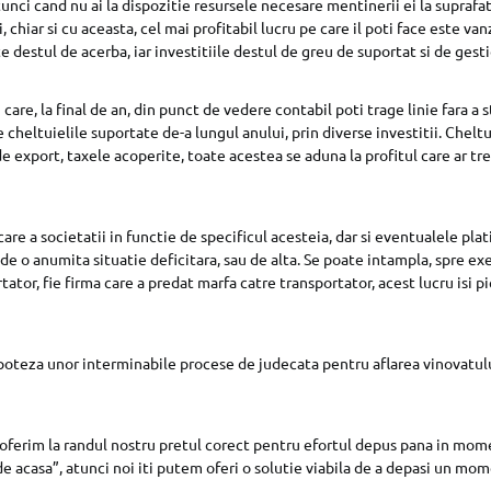
tunci cand nu ai la dispozitie resursele necesare mentinerii ei la suprafa
 chiar si cu aceasta, cel mai profitabil lucru pe care il poti face este v
e destul de acerba, iar investitiile destul de greu de suportat si de gest
are, la final de an, din punct de vedere contabil poti trage linie fara a s
 cheltuielile suportate de-a lungul anului, prin diverse investitii. Cheltu
e export, taxele acoperite, toate acestea se aduna la profitul care ar treb
re a societatii in functie de specificul acesteia, dar si eventualele plat
 de o anumita situatie deficitara, sau de alta. Se poate intampla, spre ex
rtator, fie firma care a predat marfa catre transportator, acest lucru isi 
 ipoteza unor interminabile procese de judecata pentru aflarea vinovatul
oferim la randul nostru pretul corect pentru efortul depus pana in momen
 de acasa”, atunci noi iti putem oferi o solutie viabila de a depasi un mom