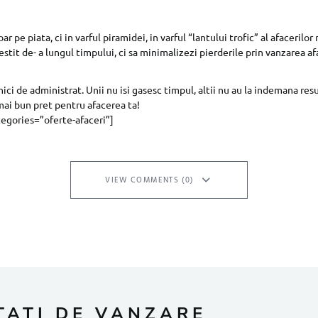
r pe piata, ci in varful piramidei, in varful “lantului trofic” al afaceril
estit de- a lungul timpului, ci sa minimalizezi pierderile prin vanzarea af
ici de administrat. Unii nu isi gasesc timpul, altii nu au la indemana res
mai bun pret pentru afacerea ta!
tegories=”oferte-afaceri”]
VIEW COMMENTS (0)
TATI DE VANZARE