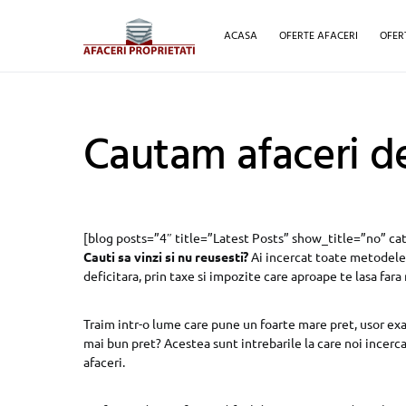
ACASA
OFERTE AFACERI
OFER
Cautam afaceri d
[blog posts=”4″ title=”Latest Posts” show_title=”no” ca
Cauti sa vinzi si nu reusesti?
Ai incercat toate metodele p
deficitara, prin taxe si impozite care aproape te lasa fara
Traim intr-o lume care pune un foarte mare pret, usor ex
mai bun pret? Acestea sunt intrebarile la care noi incerc
afaceri.