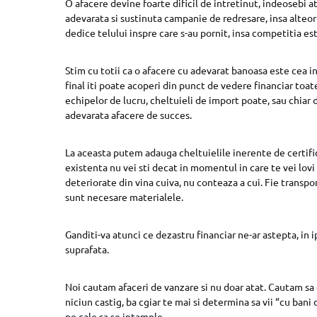
O afacere devine foarte dificil de intretinut, indeosebi a
adevarata si sustinuta campanie de redresare, insa alteori,
dedice telului inspre care s-au pornit, insa competitia est
Stim cu totii ca o afacere cu adevarat banoasa este cea in c
final iti poate acoperi din punct de vedere financiar toate
echipelor de lucru, cheltuieli de import poate, sau chiar d
adevarata afacere de succes.
La aceasta putem adauga cheltuielile inerente de certifica
existenta nu vei sti decat in momentul in care te vei lovi
deteriorate din vina cuiva, nu conteaza a cui. Fie transpo
sunt necesare materialele.
Ganditi-va atunci ce dezastru financiar ne-ar astepta, in
suprafata.
Noi cautam afaceri de vanzare si nu doar atat. Cautam sa 
niciun castig, ba cgiar te mai si determina sa vii “cu bani
pe cale sa se intample.