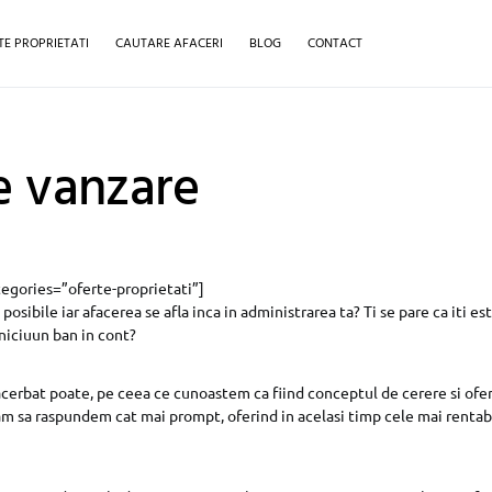
TE PROPRIETATI
CAUTARE AFACERI
BLOG
CONTACT
e vanzare
tegories=”oferte-proprietati”]
osibile iar afacerea se afla inca in administrarea ta? Ti se pare ca iti es
 niciuun ban in cont?
acerbat poate, pe ceea ce cunoastem ca fiind conceptul de cerere si ofer
am sa raspundem cat mai prompt, oferind in acelasi timp cele mai rentabi