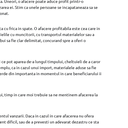
ta. Uneori, o afacere poate aduce profit printr-o
anzarea ei. Stim ca unele persoane se incapataneaza sa se
ionat.
ta cu frica in spate. O afacere profitabila este cea care in
ielile cu muncitorii, cu transportul materialelor sau a
ui sa fie clar delimitat, concurand spre a oferi o
i ce pot aparea de-a lungul timpului, cheltuieli de a caror
emplu, ca in cazul unui import, materialele aduse sa fie
pierde din importanta in momentul in care beneficiarului ii
ui, timp in care moi trebuie sa ne mentinem afacerea la
tul vanzarii. Daca in cazul in care afacerea nu ofera
ent dificil, sau de a prevesti un adevarat dezastru ce sta