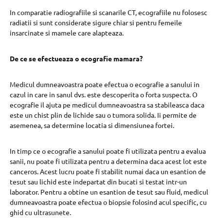
In comparatie radiografiile si scanarile CT, ecografiile nu folosesc
radiatii si sunt considerate sigure chiar si pentru femeile
insarcinate si mamele care alapteaza.
De ce se efectueaza o ecografie mamara?
Medicul dumneavoastra poate efectua o ecografie a sanului in
cazul in care in sanul dvs. este descoperita o forta suspecta. O
ecografie il ajuta pe medicul dumneavoastra sa stabileasca daca
este un chist plin de lichide sau o tumora solida. Ii permite de
asemenea, sa determine locatia si dimensiunea fortei.
In timp ce o ecografie a sanului poate fi utilizata pentru a evalua
sanii, nu poate fi utilizata pentru a determina daca acest lot este
canceros. Acest lucru poate fi stabilit numai daca un esantion de
tesut sau lichid este indepartat din bucati si testat intr-un
laborator. Pentru a obtine un esantion de tesut sau fluid, medicul
dumneavoastra poate efectua o biopsie folosind acul specific, cu
ghid cu ultrasunete.