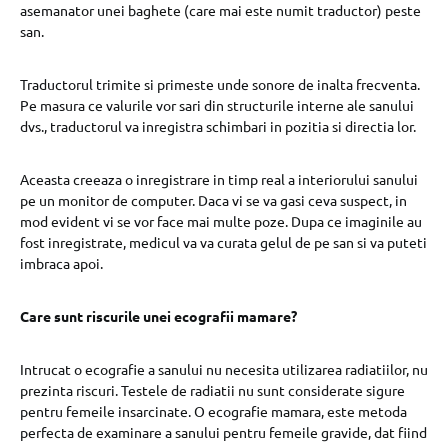
asemanator unei baghete (care mai este numit traductor) peste
san.
Traductorul trimite si primeste unde sonore de inalta frecventa.
Pe masura ce valurile vor sari din structurile interne ale sanului
dvs., traductorul va inregistra schimbari in pozitia si directia lor.
Aceasta creeaza o inregistrare in timp real a interiorului sanului
pe un monitor de computer. Daca vi se va gasi ceva suspect, in
mod evident vi se vor face mai multe poze. Dupa ce imaginile au
fost inregistrate, medicul va va curata gelul de pe san si va puteti
imbraca apoi.
Care sunt riscurile unei ecografii mamare?
Intrucat o ecografie a sanului nu necesita utilizarea radiatiilor, nu
prezinta riscuri. Testele de radiatii nu sunt considerate sigure
pentru femeile insarcinate. O ecografie mamara, este metoda
perfecta de examinare a sanului pentru femeile gravide, dat fiind