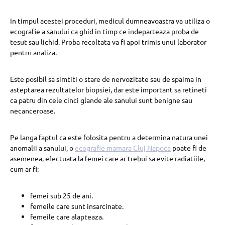
In timpul acestei proceduri, medicul dumneavoastra va utiliza o
ecografie a sanului ca ghid in timp ce indeparteaza proba de
tesut sau lichid. Proba recoltata va fi apoi trimis unui laborator
pentru analiza.
Este posibil sa simtiti o stare de nervozitate sau de spaima in
asteptarea rezultatelor biopsiei, dar este important sa retineti
ca patru din cele cinci glande ale sanului sunt benigne sau
necanceroase.
Pe langa faptul ca este folosita pentru a determina natura unei
anomalii a sanului, o
ecografie mamara Cluj Napoca
poate fi de
asemenea, efectuata la femei care ar trebui sa evite radiatiile,
cum ar fi:
femei sub 25 de ani.
femeile care sunt insarcinate.
femeile care alapteaza.