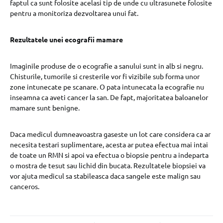
faptul ca sunt folosite acelasi tip de unde cu ultrasunete folosite
pentru a monitoriza dezvoltarea unui fat.
Rezultatele unei ecografii mamare
Imaginile produse de o ecografie a sanului sunt in alb si negru.
Chisturile, tumorile si cresterile vor fi vizibile sub forma unor
zone intunecate pe scanare. O pata intunecata la ecografie nu
inseamna ca aveti cancer la san. De fapt, majoritatea baloanelor
mamare sunt benigne.
Daca medicul dumneavoastra gaseste un lot care considera ca ar
necesita testari suplimentare, acesta ar putea efectua mai intai
de toate un RMN si apoi va efectua o biopsie pentru a indeparta
o mostra de tesut sau lichid din bucata. Rezultatele biopsiei va
vor ajuta medicul sa stabileasca daca sangele este malign sau
canceros.