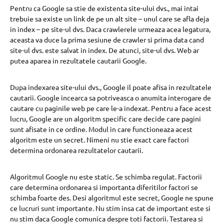
Pentru ca Google sa stie de existenta site-ului dvs., mai intai
trebuie sa existe un link de pe un alt site – unul care se afla deja
in index – pe site-ul dvs. Daca crawlerele urmeaza acea legatura,
aceasta va duce la prima sesiune de crawler si prima data cand
site-ul dvs. este salvat in index. De atunci, site-ul dvs. Web ar
putea aparea in rezultatele cautarii Google.
Dupa indexarea site-ului dvs., Google il poate afisa in rezultatele
cautarii. Google incearca sa potriveasca o anumita interogare de
cautare cu paginile web pe care le-a indexat. Pentru a face acest
lucru, Google are un algoritm specific care decide care pagini
sunt afisate in ce ordine. Modul in care functioneaza acest
algoritm este un secret. Nimeni nu stie exact care factori
determina ordonarea rezultatelor cautarii.
Algoritmul Google nu este static. Se schimba regulat. Factorii
care determina ordonarea si importanta diferitilor factori se
schimba foarte des. Desi algoritmul este secret, Google ne spune
ce lucruri sunt importante. Nu stim insa cat de important este si
nu stim daca Google comunica despre toti factorii. Testarea si