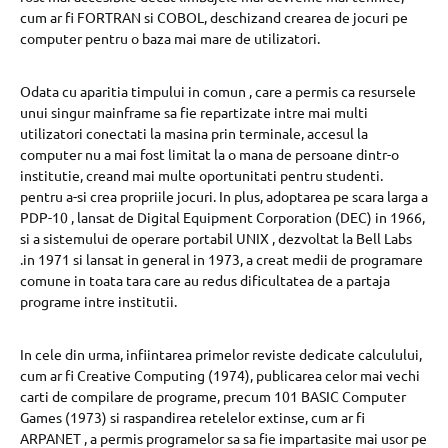
cum ar fi FORTRAN si COBOL, deschizand crearea de jocuri pe
computer pentru o baza mai mare de utilizatori.
Odata cu aparitia timpului in comun , care a permis ca resursele
unui singur mainframe sa fie repartizate intre mai multi
utilizatori conectati la masina prin terminale, accesul la
computer nu a mai fost limitat la o mana de persoane dintr-o
institutie, creand mai multe oportunitati pentru studenti.
pentru a-si crea propriile jocuri. In plus, adoptarea pe scara larga a
PDP-10 , lansat de Digital Equipment Corporation (DEC) in 1966,
si a sistemului de operare portabil UNIX , dezvoltat la Bell Labs
.in 1971 si lansat in general in 1973, a creat medii de programare
comune in toata tara care au redus dificultatea de a partaja
programe intre institutii.
In cele din urma, infiintarea primelor reviste dedicate calculului,
cum ar fi Creative Computing (1974), publicarea celor mai vechi
carti de compilare de programe, precum 101 BASIC Computer
Games (1973) si raspandirea retelelor extinse, cum ar fi
ARPANET , a permis programelor sa sa fie impartasite mai usor pe