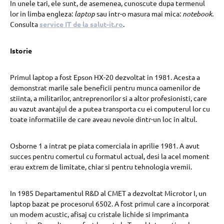
In unele tari, ele sunt, de asemenea, cunoscute dupa termenul
lor in limba engleza:
laptop
sau intr-o masura mai mica:
notebook.
Consulta
service IT de la salut-it.ro
.
Istorie
Primul laptop a fost Epson HX-20 dezvoltat in 1981. Acesta a
demonstrat marile sale beneficii pentru munca oamenilor de
stiinta, a militarilor, antreprenorilor si a altor profesionisti, care
au vazut avantajul de a putea transporta cu ei computerul lor cu
toate informatiile de care aveau nevoie dintr-un loc in altul.
Osborne 1 a intrat pe piata comerciala in aprilie 1981. A avut
succes pentru comertul cu formatul actual, desi la acel moment
erau extrem de limitate, chiar si pentru tehnologia vremii.
In 1985 Departamentul R&D al CMET a dezvoltat Microtor I, un
laptop bazat pe procesorul 6502. A fost primul care a incorporat
un modem acustic, afisaj cu cristale lichide si imprimanta