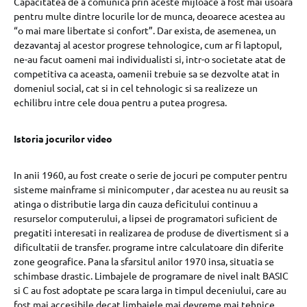
Capacitatea de a comunica prin aceste mijloace a fost mai usoara
pentru multe dintre locurile lor de munca, deoarece acestea au
“o mai mare libertate si confort”. Dar exista, de asemenea, un
dezavantaj al acestor progrese tehnologice, cum ar fi laptopul,
ne-au facut oameni mai individualisti si, intr-o societate atat de
competitiva ca aceasta, oamenii trebuie sa se dezvolte atat in
domeniul social, cat si in cel tehnologic si sa realizeze un
echilibru intre cele doua pentru a putea progresa.
Istoria jocurilor video
In anii 1960, au fost create o serie de jocuri pe computer pentru
sisteme mainframe si minicomputer , dar acestea nu au reusit sa
atinga o distributie larga din cauza deficitului continuu a
resurselor computerului, a lipsei de programatori suficient de
pregatiti interesati in realizarea de produse de divertisment si a
dificultatii de transfer. programe intre calculatoare din diferite
zone geografice. Pana la sfarsitul anilor 1970 insa, situatia se
schimbase drastic. Limbajele de programare de nivel inalt BASIC
si C au fost adoptate pe scara larga in timpul deceniului, care au
fost mai accesibile decat limbajele mai devreme mai tehnice,