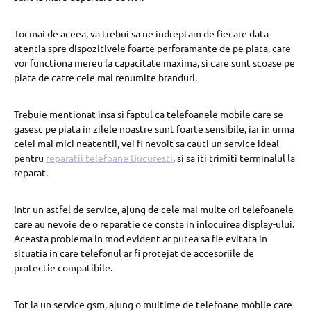
Tocmai de aceea, va trebui sa ne indreptam de fiecare data
atentia spre dispozitivele foarte perforamante de pe piata, care
vor functiona mereu la capacitate maxima, si care sunt scoase pe
piata de catre cele mai renumite branduri.
Trebuie mentionat insa si faptul ca telefoanele mobile care se
gasesc pe piata in zilele noastre sunt foarte sensibile, iar in urma
celei mai mici neatentii, vei fi nevoit sa cauti un service ideal
pentru
reparatii telefoane Bucuresti
, si sa iti trimiti terminalul la
reparat.
Intr-un astfel de service, ajung de cele mai multe ori telefoanele
care au nevoie de o reparatie ce consta in inlocuirea display-ului.
Aceasta problema in mod evident ar putea sa fie evitata in
situatia in care telefonul ar fi protejat de accesoriile de
protectie compatibile.
Tot la un service gsm, ajung o multime de telefoane mobile care