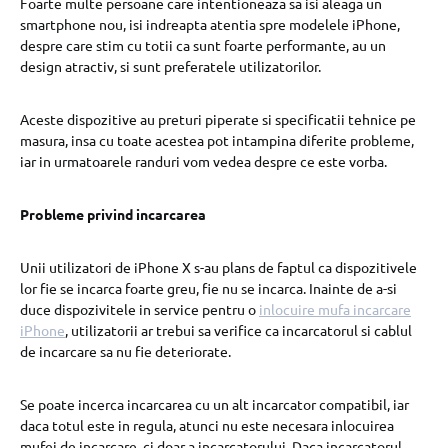
Foarte multe persoane care intentioneaza sa isi aleaga un
smartphone nou, isi indreapta atentia spre modelele iPhone,
despre care stim cu totii ca sunt foarte performante, au un
design atractiv, si sunt preferatele utilizatorilor.
Aceste dispozitive au preturi piperate si specificatii tehnice pe
masura, insa cu toate acestea pot intampina diferite probleme,
iar in urmatoarele randuri vom vedea despre ce este vorba.
Probleme privind incarcarea
Unii utilizatori de iPhone X s-au plans de faptul ca dispozitivele
lor fie se incarca foarte greu, fie nu se incarca. Inainte de a-si
duce dispozivitele in service pentru o
inlocuire mufa incarcare
iPhone
, utilizatorii ar trebui sa verifice ca incarcatorul si cablul
de incarcare sa nu fie deteriorate.
Se poate incerca incarcarea cu un alt incarcator compatibil, iar
daca totul este in regula, atunci nu este necesara inlocuirea
mufei de incarcare, ci doar a incarcatorului. Daca incarcatorul