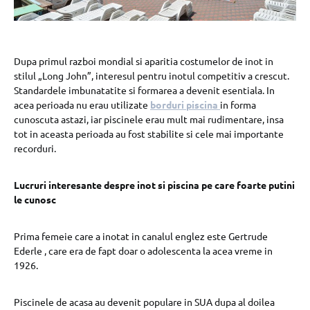
Dupa primul razboi mondial si aparitia costumelor de inot in
stilul „Long John”, interesul pentru inotul competitiv a crescut.
Standardele imbunatatite si formarea a devenit esentiala. In
acea perioada nu erau utilizate
borduri piscina
in forma
cunoscuta astazi, iar piscinele erau mult mai rudimentare, insa
tot in aceasta perioada au fost stabilite si cele mai importante
recorduri.
Lucruri interesante despre inot si piscina pe care foarte putini
le cunosc
Prima femeie care a inotat in canalul englez este Gertrude
Ederle , care era de fapt doar o adolescenta la acea vreme in
1926.
Piscinele de acasa au devenit populare in SUA dupa al doilea