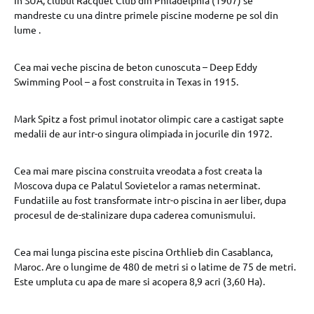
mandreste cu una dintre primele piscine moderne pe sol din
lume .
Cea mai veche piscina de beton cunoscuta – Deep Eddy
Swimming Pool – a fost construita in Texas in 1915.
Mark Spitz a fost primul inotator olimpic care a castigat sapte
medalii de aur intr-o singura olimpiada in jocurile din 1972.
Cea mai mare piscina construita vreodata a fost creata la
Moscova dupa ce Palatul Sovietelor a ramas neterminat.
Fundatiile au fost transformate intr-o piscina in aer liber, dupa
procesul de de-stalinizare dupa caderea comunismului.
Cea mai lunga piscina este piscina Orthlieb din Casablanca,
Maroc. Are o lungime de 480 de metri si o latime de 75 de metri.
Este umpluta cu apa de mare si acopera 8,9 acri (3,60 Ha).