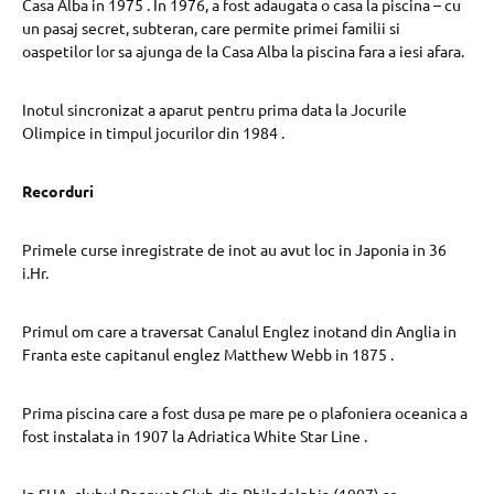
Casa Alba in 1975 . In 1976, a fost adaugata o casa la piscina – cu
un pasaj secret, subteran, care permite primei familii si
oaspetilor lor sa ajunga de la Casa Alba la piscina fara a iesi afara.
Inotul sincronizat a aparut pentru prima data la Jocurile
Olimpice in timpul jocurilor din 1984 .
Recorduri
Primele curse inregistrate de inot au avut loc in Japonia in 36
i.Hr.
Primul om care a traversat Canalul Englez inotand din Anglia in
Franta este capitanul englez Matthew Webb in 1875 .
Prima piscina care a fost dusa pe mare pe o plafoniera oceanica a
fost instalata in 1907 la Adriatica White Star Line .
In SUA, clubul Racquet Club din Philadelphia (1907) se