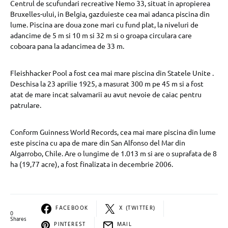
Centrul de scufundari recreative Nemo 33, situat in apropierea
Bruxelles-ului, in Belgia, gazduieste cea mai adanca piscina din
lume. Piscina are doua zone mari cu fund plat, la niveluri de
adancime de 5 m si 10 m si 32 m si o groapa circulara care
coboara pana la adancimea de 33 m.
Fleishhacker Pool a fost cea mai mare piscina din Statele Unite .
Deschisa la 23 aprilie 1925, a masurat 300 m pe 45 m si a fost
atat de mare incat salvamarii au avut nevoie de caiac pentru
patrulare.
Conform Guinness World Records, cea mai mare piscina din lume
este piscina cu apa de mare din San Alfonso del Mar din
Algarrobo, Chile. Are o lungime de 1.013 m si are o suprafata de 8
ha (19,77 acre), a fost finalizata in decembrie 2006.
FACEBOOK
X (TWITTER)
0
Shares
PINTEREST
MAIL