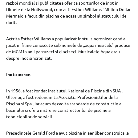
razboi mondial si publicitatea oferita sporturilor de inot in
filmele de la Hollywood, cum ar fi Esther Williams ‘ Million Dollar
Mermaid a facut din piscina de acasa un simbol al statutului de
dorit.
Actrita Esther Williams a popularizat inotul sincronizat cand a
jucat in filme cunoscute sub numele de „aqua musicals” produse
de MGM in anii patruzeci si cincizeci. Muzicalele Aqua erau
despre inot sincronizat.
Inot sincron
In 1956, a fost fondat Institutul National de Piscina din SUA .
Ulterior, a fost redenumita Asociatia Profesionistilor de la
Piscina si Spa , iar acum dezvolta standarde de constructie a
bazinului si ofera instruire constructorilor de piscine si
tehnicienilor de servicii.
Presedintele Gerald Ford a avut piscina in aer liber construita la