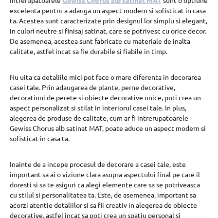
excelenta pentru a adauga un aspect modern si sofisticat in casa
ta. Acestea sunt caracterizate prin designul lor simplu si elegant,
in culori neutre si finisaj satinat, care se potrivesc cu orice decor.
De asemenea, acestea sunt fabricate cu materiale de inalta
calitate, astfel incat sa fie durabile si fiabile in timp.
Nu uita ca detaliile mici pot face o mare diferenta in decorarea
casei tale. Prin adaugarea de plante, perne decorative,
decoratiuni de perete si obiecte decorative unice, poti crea un
aspect personalizat si stilat in interiorul casei tale. In plus,
alegerea de produse de calitate, cum ar fi intrerupatoarele
Gewiss Chorus alb satinat MAT, poate aduce un aspect modern si
sofisticat in casa ta.
Inainte de a incepe procesul de decorare a casei tale, este
important sa ai o viziune clara asupra aspectului final pe care il
doresti si sa te asiguri ca alegi elemente care sa se potriveasca
cu stilul si personalitatea ta. Este, de asemenea, important sa
acorzi atentie detaliilor si sa fii creativ in alegerea de obiecte
decorative, astfel incat sa poti crea un spatiu personal si