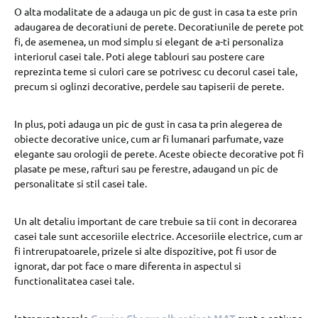
O alta modalitate de a adauga un pic de gust in casa ta este prin
adaugarea de decoratiuni de perete. Decoratiunile de perete pot
fi, de asemenea, un mod simplu si elegant de a-ti personaliza
interiorul casei tale. Poti alege tablouri sau postere care
reprezinta teme si culori care se potrivesc cu decorul casei tale,
precum si oglinzi decorative, perdele sau tapiserii de perete.
In plus, poti adauga un pic de gust in casa ta prin alegerea de
obiecte decorative unice, cum ar fi lumanari parfumate, vaze
elegante sau orologii de perete. Aceste obiecte decorative pot fi
plasate pe mese, rafturi sau pe ferestre, adaugand un pic de
personalitate si stil casei tale.
Un alt detaliu important de care trebuie sa tii cont in decorarea
casei tale sunt accesoriile electrice. Accesoriile electrice, cum ar
fi intrerupatoarele, prizele si alte dispozitive, pot fi usor de
ignorat, dar pot face o mare diferenta in aspectul si
functionalitatea casei tale.
Intrerupatoarele
Gewiss Chorus alb satinat MAT
sunt o optiune