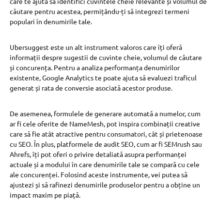
care te ajută să identifici cuvintele cheie relevante și volumul de
căutare pentru acestea, permițându-ți să integrezi termeni
populari în denumirile tale.
Ubersuggest este un alt instrument valoros care îți oferă
informații despre sugestii de cuvinte cheie, volumul de căutare
și concurența. Pentru a analiza performanța denumirilor
existente, Google Analytics te poate ajuta să evaluezi traficul
generat și rata de conversie asociată acestor produse.
De asemenea, formulele de generare automată a numelor, cum
ar fi cele oferite de NameMesh, pot inspira combinații creative
care să fie atât atractive pentru consumatori, cât și prietenoase
cu SEO. În plus, platformele de audit SEO, cum ar fi SEMrush sau
Ahrefs, îți pot oferi o privire detaliată asupra performanței
actuale și a modului în care denumirile tale se compară cu cele
ale concurenței. Folosind aceste instrumente, vei putea să
ajustezi și să rafinezi denumirile produselor pentru a obține un
impact maxim pe piață.