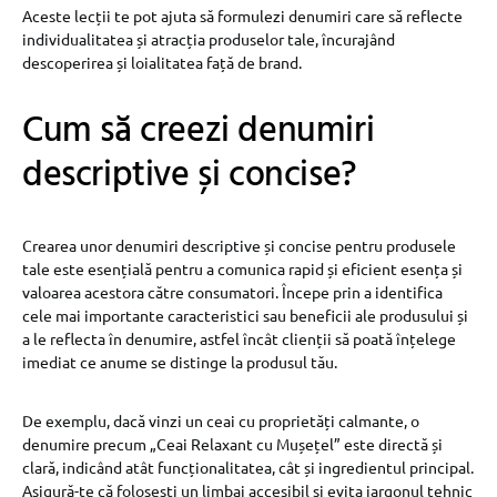
Aceste lecții te pot ajuta să formulezi denumiri care să reflecte
individualitatea și atracția produselor tale, încurajând
descoperirea și loialitatea față de brand.
Cum să creezi denumiri
descriptive și concise?
Crearea unor denumiri descriptive și concise pentru produsele
tale este esențială pentru a comunica rapid și eficient esența și
valoarea acestora către consumatori. Începe prin a identifica
cele mai importante caracteristici sau beneficii ale produsului și
a le reflecta în denumire, astfel încât clienții să poată înțelege
imediat ce anume se distinge la produsul tău.
De exemplu, dacă vinzi un ceai cu proprietăți calmante, o
denumire precum „Ceai Relaxant cu Mușețel” este directă și
clară, indicând atât funcționalitatea, cât și ingredientul principal.
Asigură-te că folosești un limbaj accesibil și evita jargonul tehnic