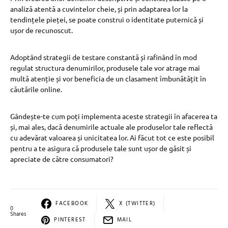
analiză atentă a cuvintelor cheie, și prin adaptarea lor la
tendințele pieței, se poate construi o identitate puternică și
ușor de recunoscut.
Adoptând strategii de testare constantă și rafinând în mod
regulat structura denumirilor, produsele tale vor atrage mai
multă atenție și vor beneficia de un clasament îmbunătățit în
căutările online.
Gândește-te cum poți implementa aceste strategii în afacerea ta
și, mai ales, dacă denumirile actuale ale produselor tale reflectă
cu adevărat valoarea și unicitatea lor. Ai făcut tot ce este posibil
pentru a te asigura că produsele tale sunt ușor de găsit și
apreciate de către consumatori?
FACEBOOK
X (TWITTER)
0
Shares
PINTEREST
MAIL