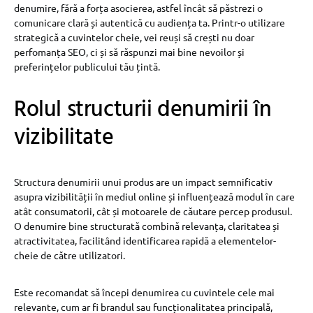
denumire, fără a forța asocierea, astfel încât să păstrezi o
comunicare clară și autentică cu audiența ta. Printr-o utilizare
strategică a cuvintelor cheie, vei reuși să crești nu doar
perfomanța SEO, ci și să răspunzi mai bine nevoilor și
preferințelor publicului tău țintă.
Rolul structurii denumirii în
vizibilitate
Structura denumirii unui produs are un impact semnificativ
asupra vizibilității în mediul online și influențează modul în care
atât consumatorii, cât și motoarele de căutare percep produsul.
O denumire bine structurată combină relevanța, claritatea și
atractivitatea, facilitând identificarea rapidă a elementelor-
cheie de către utilizatori.
Este recomandat să începi denumirea cu cuvintele cele mai
relevante, cum ar fi brandul sau funcționalitatea principală,