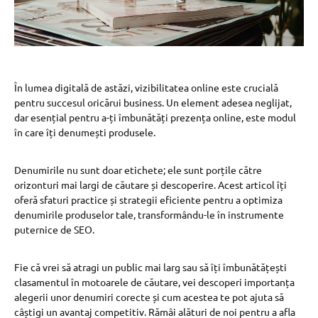
În lumea digitală de astăzi, vizibilitatea online este crucială
pentru succesul oricărui business. Un element adesea neglijat,
dar esențial pentru a-ți îmbunătăți prezența online, este modul
în care îți denumești produsele.
Denumirile nu sunt doar etichete; ele sunt porțile către
orizonturi mai largi de căutare și descoperire. Acest articol îți
oferă sfaturi practice și strategii eficiente pentru a optimiza
denumirile produselor tale, transformându-le în instrumente
puternice de SEO.
Fie că vrei să atragi un public mai larg sau să îți îmbunătățești
clasamentul în motoarele de căutare, vei descoperi importanța
alegerii unor denumiri corecte și cum acestea te pot ajuta să
câștigi un avantaj competitiv. Rămâi alături de noi pentru a afla