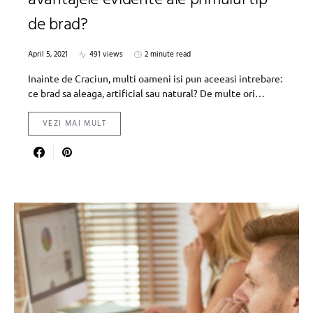
avantajele evidente ale primului tip
de brad?
April 5, 2021
491 views
2 minute read
Inainte de Craciun, multi oameni isi pun aceeasi intrebare:
ce brad sa aleaga, artificial sau natural? De multe ori…
VEZI MAI MULT