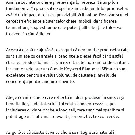
Analiza cuvintelor cheie și relevanța lor reprezintă un pilon
fundamental în procesul de optimizare a denumirilor produselor,
având un impact direct asupra vizibilității online. Realizarea unei
cercetări eficiente a cuvintelor cheie implică identificarea
termenilor și expresiilor pe care potențialii clienți le folosesc
frecvent în căutările lor.
Această etapă te ajută să te asiguri că denumirile produselor tale
sunt aliniate cu cerințele și tendințele pieței, facilitând astfel
clasarea produselor mai sus în rezultatele motoarelor de căutare.
Instrumentele precum Google Keyword Planner și SEMrush sunt
excelente pentru a evalua volumul de căutare și nivelul de
concurență pentru anumite cuvinte.
Alege cuvinte cheie care reflectă nu doar produsul în sine, ci și
beneficiile și unicitatea lui. Totodată, concentrează-te pe
includerea cuvintelor cheie long-tail, care sunt mai specifice și
pot atrage un trafic mai relevant și orientat către conversie.
Asigură-te că aceste cuvinte cheie se integrează natural în