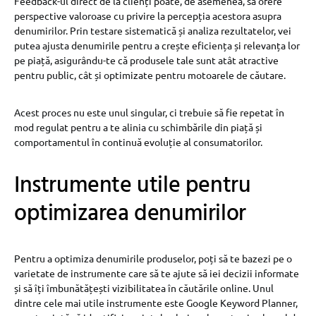
Feedback-ul direct de la clienți poate, de asemenea, să ofere
perspective valoroase cu privire la percepția acestora asupra
denumirilor. Prin testare sistematică și analiza rezultatelor, vei
putea ajusta denumirile pentru a crește eficiența și relevanța lor
pe piață, asigurându-te că produsele tale sunt atât atractive
pentru public, cât și optimizate pentru motoarele de căutare.
Acest proces nu este unul singular, ci trebuie să fie repetat în
mod regulat pentru a te alinia cu schimbările din piață și
comportamentul în continuă evoluție al consumatorilor.
Instrumente utile pentru
optimizarea denumirilor
Pentru a optimiza denumirile produselor, poți să te bazezi pe o
varietate de instrumente care să te ajute să iei decizii informate
și să îți îmbunătățești vizibilitatea în căutările online. Unul
dintre cele mai utile instrumente este Google Keyword Planner,