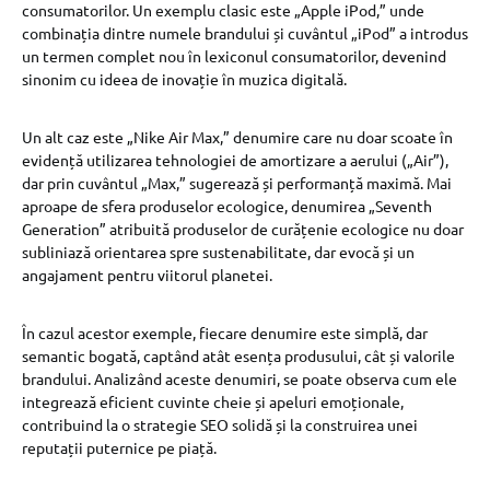
consumatorilor. Un exemplu clasic este „Apple iPod,” unde
combinația dintre numele brandului și cuvântul „iPod” a introdus
un termen complet nou în lexiconul consumatorilor, devenind
sinonim cu ideea de inovație în muzica digitală.
Un alt caz este „Nike Air Max,” denumire care nu doar scoate în
evidență utilizarea tehnologiei de amortizare a aerului („Air”),
dar prin cuvântul „Max,” sugerează și performanță maximă. Mai
aproape de sfera produselor ecologice, denumirea „Seventh
Generation” atribuită produselor de curățenie ecologice nu doar
subliniază orientarea spre sustenabilitate, dar evocă și un
angajament pentru viitorul planetei.
În cazul acestor exemple, fiecare denumire este simplă, dar
semantic bogată, captând atât esența produsului, cât și valorile
brandului. Analizând aceste denumiri, se poate observa cum ele
integrează eficient cuvinte cheie și apeluri emoționale,
contribuind la o strategie SEO solidă și la construirea unei
reputații puternice pe piață.