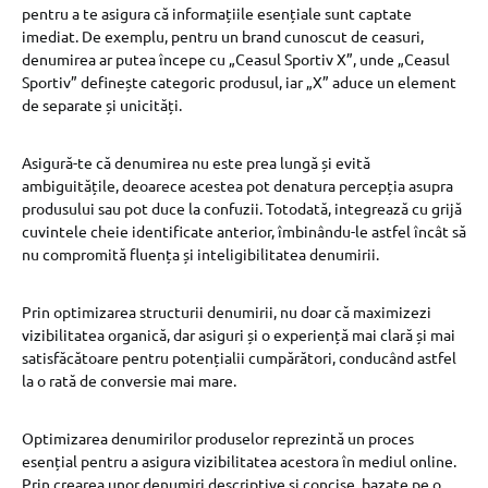
pentru a te asigura că informațiile esențiale sunt captate
imediat. De exemplu, pentru un brand cunoscut de ceasuri,
denumirea ar putea începe cu „Ceasul Sportiv X”, unde „Ceasul
Sportiv” definește categoric produsul, iar „X” aduce un element
de separate și unicități.
Asigură-te că denumirea nu este prea lungă și evită
ambiguitățile, deoarece acestea pot denatura percepția asupra
produsului sau pot duce la confuzii. Totodată, integrează cu grijă
cuvintele cheie identificate anterior, îmbinându-le astfel încât să
nu compromită fluența și inteligibilitatea denumirii.
Prin optimizarea structurii denumirii, nu doar că maximizezi
vizibilitatea organică, dar asiguri și o experiență mai clară și mai
satisfăcătoare pentru potențialii cumpărători, conducând astfel
la o rată de conversie mai mare.
Optimizarea denumirilor produselor reprezintă un proces
esențial pentru a asigura vizibilitatea acestora în mediul online.
Prin crearea unor denumiri descriptive și concise, bazate pe o