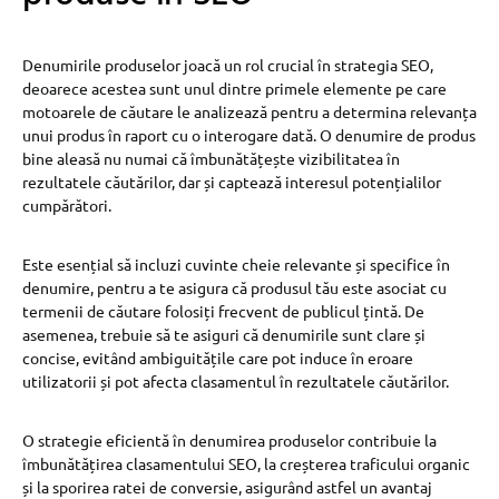
Denumirile produselor joacă un rol crucial în strategia SEO,
deoarece acestea sunt unul dintre primele elemente pe care
motoarele de căutare le analizează pentru a determina relevanța
unui produs în raport cu o interogare dată. O denumire de produs
bine aleasă nu numai că îmbunătățește vizibilitatea în
rezultatele căutărilor, dar și captează interesul potențialilor
cumpărători.
Este esențial să incluzi cuvinte cheie relevante și specifice în
denumire, pentru a te asigura că produsul tău este asociat cu
termenii de căutare folosiți frecvent de publicul țintă. De
asemenea, trebuie să te asiguri că denumirile sunt clare și
concise, evitând ambiguitățile care pot induce în eroare
utilizatorii și pot afecta clasamentul în rezultatele căutărilor.
O strategie eficientă în denumirea produselor contribuie la
îmbunătățirea clasamentului SEO, la creșterea traficului organic
și la sporirea ratei de conversie, asigurând astfel un avantaj