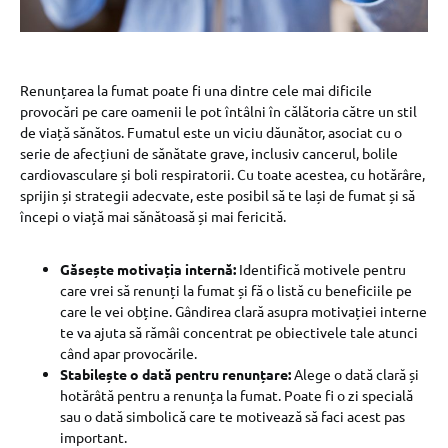
Renunțarea la fumat poate fi una dintre cele mai dificile
provocări pe care oamenii le pot întâlni în călătoria către un stil
de viață sănătos. Fumatul este un viciu dăunător, asociat cu o
serie de afecțiuni de sănătate grave, inclusiv cancerul, bolile
cardiovasculare și boli respiratorii. Cu toate acestea, cu hotărâre,
sprijin și strategii adecvate, este posibil să te lași de fumat și să
începi o viață mai sănătoasă și mai fericită.
Găsește motivația internă:
Identifică motivele pentru
care vrei să renunți la fumat și fă o listă cu beneficiile pe
care le vei obține. Gândirea clară asupra motivației interne
te va ajuta să rămâi concentrat pe obiectivele tale atunci
când apar provocările.
Stabilește o dată pentru renunțare:
Alege o dată clară și
hotărâtă pentru a renunța la fumat. Poate fi o zi specială
sau o dată simbolică care te motivează să faci acest pas
important.