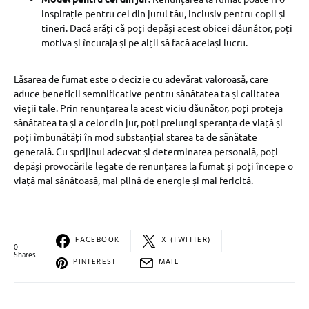
inspirație pentru cei din jurul tău, inclusiv pentru copii și
tineri. Dacă arăți că poți depăși acest obicei dăunător, poți
motiva și încuraja și pe alții să facă același lucru.
Lăsarea de fumat este o decizie cu adevărat valoroasă, care
aduce beneficii semnificative pentru sănătatea ta și calitatea
vieții tale. Prin renunțarea la acest viciu dăunător, poți proteja
sănătatea ta și a celor din jur, poți prelungi speranța de viață și
poți îmbunătăți în mod substanțial starea ta de sănătate
generală. Cu sprijinul adecvat și determinarea personală, poți
depăși provocările legate de renunțarea la fumat și poți începe o
viață mai sănătoasă, mai plină de energie și mai fericită.
FACEBOOK
X (TWITTER)
0
Shares
PINTEREST
MAIL