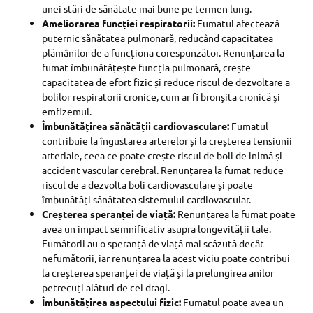
unei stări de sănătate mai bune pe termen lung.
Ameliorarea funcției respiratorii:
Fumatul afectează
puternic sănătatea pulmonară, reducând capacitatea
plămânilor de a funcționa corespunzător. Renunțarea la
fumat îmbunătățește funcția pulmonară, crește
capacitatea de efort fizic și reduce riscul de dezvoltare a
bolilor respiratorii cronice, cum ar fi bronșita cronică și
emfizemul.
Îmbunătățirea sănătății cardiovasculare:
Fumatul
contribuie la îngustarea arterelor și la creșterea tensiunii
arteriale, ceea ce poate crește riscul de boli de inimă și
accident vascular cerebral. Renunțarea la fumat reduce
riscul de a dezvolta boli cardiovasculare și poate
îmbunătăți sănătatea sistemului cardiovascular.
Creșterea speranței de viață:
Renunțarea la fumat poate
avea un impact semnificativ asupra longevității tale.
Fumătorii au o speranță de viață mai scăzută decât
nefumătorii, iar renunțarea la acest viciu poate contribui
la creșterea speranței de viață și la prelungirea anilor
petrecuți alături de cei dragi.
Îmbunătățirea aspectului fizic:
Fumatul poate avea un