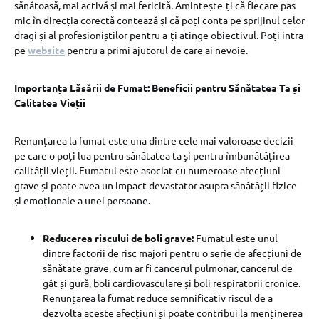
sănătoasă, mai activă și mai fericită. Amintește-ți că fiecare pas
mic în direcția corectă contează și că poți conta pe sprijinul celor
dragi și al profesioniștilor pentru a-ți atinge obiectivul. Poți intra
pe
website
pentru a primi ajutorul de care ai nevoie.
Importanța Lăsării de Fumat: Beneficii pentru Sănătatea Ta și
Calitatea Vieții
Renunțarea la fumat este una dintre cele mai valoroase decizii
pe care o poți lua pentru sănătatea ta și pentru îmbunătățirea
calității vieții. Fumatul este asociat cu numeroase afecțiuni
grave și poate avea un impact devastator asupra sănătății fizice
și emoționale a unei persoane.
Reducerea riscului de boli grave:
Fumatul este unul
dintre factorii de risc majori pentru o serie de afecțiuni de
sănătate grave, cum ar fi cancerul pulmonar, cancerul de
gât și gură, boli cardiovasculare și boli respiratorii cronice.
Renunțarea la fumat reduce semnificativ riscul de a
dezvolta aceste afecțiuni și poate contribui la menținerea