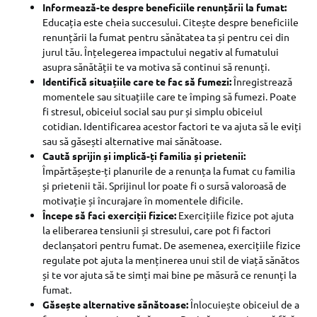
Informează-te despre beneficiile renunțării la fumat:
Educația este cheia succesului. Citește despre beneficiile
renunțării la fumat pentru sănătatea ta și pentru cei din
jurul tău. Înțelegerea impactului negativ al fumatului
asupra sănătății te va motiva să continui să renunți.
Identifică situațiile care te fac să fumezi:
Înregistrează
momentele sau situațiile care te împing să fumezi. Poate
fi stresul, obiceiul social sau pur și simplu obiceiul
cotidian. Identificarea acestor factori te va ajuta să le eviți
sau să găsești alternative mai sănătoase.
Caută sprijin și implică-ți familia și prietenii:
Împărtășește-ți planurile de a renunța la fumat cu familia
și prietenii tăi. Sprijinul lor poate fi o sursă valoroasă de
motivație și încurajare în momentele dificile.
Începe să faci exerciții fizice:
Exercițiile fizice pot ajuta
la eliberarea tensiunii și stresului, care pot fi factori
declanșatori pentru fumat. De asemenea, exercițiile fizice
regulate pot ajuta la menținerea unui stil de viață sănătos
și te vor ajuta să te simți mai bine pe măsură ce renunți la
fumat.
Găsește alternative sănătoase:
Înlocuiește obiceiul de a