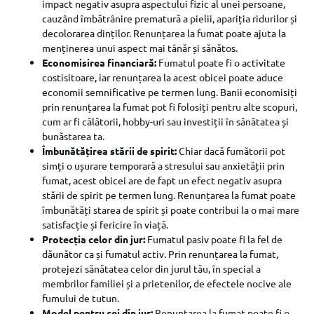
impact negativ asupra aspectului fizic al unei persoane,
cauzând îmbătrânire prematură a pielii, apariția ridurilor și
decolorarea dinților. Renunțarea la fumat poate ajuta la
menținerea unui aspect mai tânăr și sănătos.
Economisirea financiară:
Fumatul poate fi o activitate
costisitoare, iar renunțarea la acest obicei poate aduce
economii semnificative pe termen lung. Banii economisiți
prin renunțarea la fumat pot fi folosiți pentru alte scopuri,
cum ar fi călătorii, hobby-uri sau investiții în sănătatea și
bunăstarea ta.
Îmbunătățirea stării de spirit:
Chiar dacă fumătorii pot
simți o ușurare temporară a stresului sau anxietății prin
fumat, acest obicei are de fapt un efect negativ asupra
stării de spirit pe termen lung. Renunțarea la fumat poate
îmbunătăți starea de spirit și poate contribui la o mai mare
satisfacție și fericire în viață.
Protecția celor din jur:
Fumatul pasiv poate fi la fel de
dăunător ca și fumatul activ. Prin renunțarea la fumat,
protejezi sănătatea celor din jurul tău, în special a
membrilor familiei și a prietenilor, de efectele nocive ale
fumului de tutun.
Model pentru cei din jur:
Renunțarea la fumat poate fi o