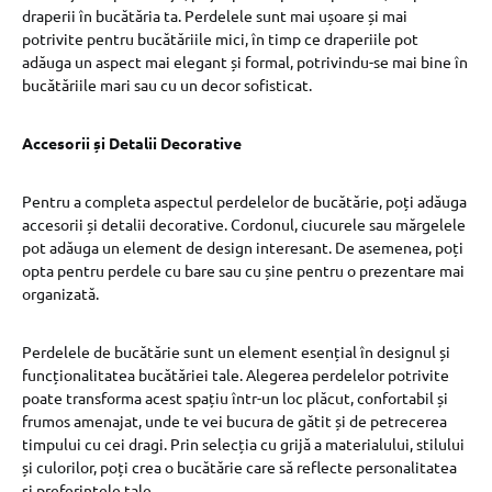
draperii în bucătăria ta. Perdelele sunt mai ușoare și mai
potrivite pentru bucătăriile mici, în timp ce draperiile pot
adăuga un aspect mai elegant și formal, potrivindu-se mai bine în
bucătăriile mari sau cu un decor sofisticat.
Accesorii și Detalii Decorative
Pentru a completa aspectul perdelelor de bucătărie, poți adăuga
accesorii și detalii decorative. Cordonul, ciucurele sau mărgelele
pot adăuga un element de design interesant. De asemenea, poți
opta pentru perdele cu bare sau cu șine pentru o prezentare mai
organizată.
Perdelele de bucătărie sunt un element esențial în designul și
funcționalitatea bucătăriei tale. Alegerea perdelelor potrivite
poate transforma acest spațiu într-un loc plăcut, confortabil și
frumos amenajat, unde te vei bucura de gătit și de petrecerea
timpului cu cei dragi. Prin selecția cu grijă a materialului, stilului
și culorilor, poți crea o bucătărie care să reflecte personalitatea
și preferințele tale.