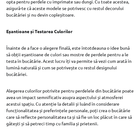
opta pentru perdele cu imprimate sau dungi. Cu toate acestea,
asigură-te că aceste modele se potrivesc cu restul decorului
bucătăriei și nu devin copleșitoare.
Eșantioane și Testarea Culorilor
Înainte de a face o alegere finală, este întotdeauna o idee bună
să obții eșantioane de culori sau mostre de perdele pentru a le
testa în bucătărie. Acest lucru îți va permite să vezi cum arată în
lumină naturală și cum se potrivește cu restul designului
bucătăriei.
Alegerea culorilor potrivite pentru perdelele din bucătărie poate
avea un impact semnificativ asupra aspectului și atmosferei
acestui spațiu. Cu atenție la detalii și luând în considerare
funcționalitatea și preferințele personale, poți crea o bucătărie
care să reflecte personalitatea ta și să fie un loc plăcut în care să
gătești și să petreci timp cu familia și prietenii.