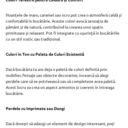
Nuanțele de maro, caramel sau ocru pot crea o atmosferă caldă și
confortabilă în bucătărie. Aceste culori evocă senzația de
pământ și de natură, contribuind la crearea unui spațiu
primitoare și relaxant. Pot fi integrate cu ușurință în bucătăriile
cu un stil rustic sau tradițional.
Culori în Ton cu Paleta de Culori Existentă
Dacă bucătăria ta are deja o paletă de culori definită prin
mobilier, finisaje sau obiecte decorative, încearcă să alegi
perdele care să se potrivească sau să completeze acea paletă.
Acest lucru va crea un aspect armonios și coerent în întreaga
bucătărie.
Perdele cu Imprimate sau Dungi
Dacă dorești să adaugi un element de design interesant, poți