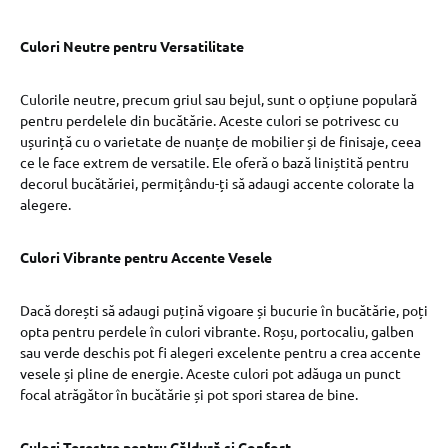
Culori Neutre pentru Versatilitate
Culorile neutre, precum griul sau bejul, sunt o opțiune populară
pentru perdelele din bucătărie. Aceste culori se potrivesc cu
ușurință cu o varietate de nuanțe de mobilier și de finisaje, ceea
ce le face extrem de versatile. Ele oferă o bază liniștită pentru
decorul bucătăriei, permițându-ți să adaugi accente colorate la
alegere.
Culori Vibrante pentru Accente Vesele
Dacă dorești să adaugi puțină vigoare și bucurie în bucătărie, poți
opta pentru perdele în culori vibrante. Roșu, portocaliu, galben
sau verde deschis pot fi alegeri excelente pentru a crea accente
vesele și pline de energie. Aceste culori pot adăuga un punct
focal atrăgător în bucătărie și pot spori starea de bine.
Culori Terestre pentru Căldură și Confort