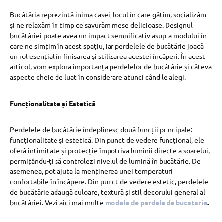
Bucătăria reprezintă inima casei, locul în care gătim, socializăm
și ne relaxăm în timp ce savurăm mese delicioase. Designul
bucătăriei poate avea un impact semnificativ asupra modului în
care ne simțim în acest spațiu, iar perdelele de bucătărie joacă
un rol esențial în finisarea și stilizarea acestei încăperi. În acest
articol, vom explora importanța perdelelor de bucătărie și câteva
aspecte cheie de luat în considerare atunci când le alegi.
Funcționalitate și Estetică
Perdelele de bucătărie îndeplinesc două funcții principale:
funcționalitate și estetică. Din punct de vedere funcțional, ele
oferă intimitate și protecție împotriva luminii directe a soarelui,
permițându-ți să controlezi nivelul de lumină în bucătărie. De
asemenea, pot ajuta la menținerea unei temperaturi
confortabile în încăpere. Din punct de vedere estetic, perdelele
de bucătărie adaugă culoare, textură și stil decorului general al
bucătăriei. Vezi aici mai multe
modele de perdele de bucatarie
.